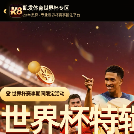
乐鱼电竞
注册账号
进入游戏
首页
乐鱼电竞
鸭脖乐鱼
乐鱼在线
乐鱼在线
乐鱼新闻资讯
乐鱼体育
乐鱼体育