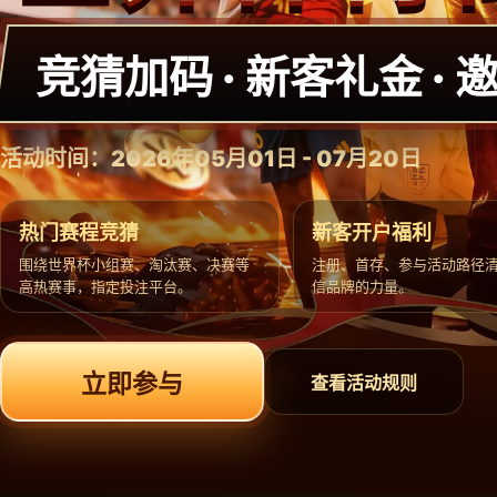
注册账号
进入游戏